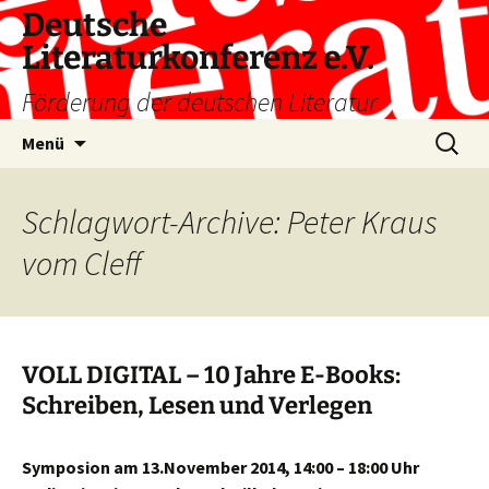
Deutsche
Literaturkonferenz e.V.
Förderung der deutschen Literatur
Zum
Suche
Menü
Inhalt
nach:
springen
Schlagwort-Archive: Peter Kraus
vom Cleff
VOLL DIGITAL – 10 Jahre E-Books:
Schreiben, Lesen und Verlegen
Symposion am 13.November 2014, 14:00 – 18:00 Uhr