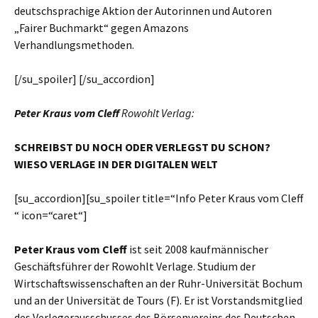
deutschsprachige Aktion der Autorinnen und Autoren
„Fairer Buchmarkt“ gegen Amazons
Verhandlungsmethoden.
[/su_spoiler] [/su_accordion]
Peter Kraus vom Cleff
Rowohlt Verlag:
S
CHREIBST
D
U NOCH ODER VERLEGST
D
U SCHON
?
W
IESO
V
ERLAGE IN DER DIGITALEN
W
ELT
[su_accordion][su_spoiler title=“Info Peter Kraus vom Cleff
“ icon=“caret“]
Peter Kraus vom Cleff
ist seit 2008 kaufmännischer
Geschäftsführer der Rowohlt Verlage. Studium der
Wirtschaftswissenschaften an der Ruhr-Universität Bochum
und an der Universität de Tours (F). Er ist Vorstandsmitglied
des Verlegerausschusses des Börsenvereins des Deutschen