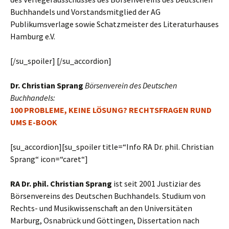
Buchhandels und Vorstandsmitglied der AG
Publikumsverlage sowie Schatzmeister des Literaturhauses
Hamburg e.V.
[/su_spoiler] [/su_accordion]
Dr. Christian Sprang
Börsenverein des Deutschen
Buchhandels:
100 P
ROBLEME
,
KEINE
L
ÖSUNG
? R
ECHTSFRAGEN RUND
UMS
E-B
OOK
[su_accordion][su_spoiler title=“Info RA Dr. phil. Christian
Sprang“ icon=“caret“]
RA Dr. phil. Christian Sprang
ist seit 2001 Justiziar des
Börsenvereins des Deutschen Buchhandels. Studium von
Rechts- und Musikwissenschaft an den Universitäten
Marburg, Osnabrück und Göttingen, Dissertation nach