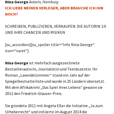
Nina George
Autorin, Hamburg
I
CH LIEBE MEINEN
V
ERLEGER
,
ABER BRAUCHE ICH IHN
NOCH
?
S
CHREIBEN
, P
UBLIZIEREN
, V
ERKAUFEN
: D
IE
A
UTORIN
3.0
UND IHRE
C
HANCEN UND
R
ISIKEN
[su_accordion][su_spoiler title=“Info Nina George“
icon=“caret“]
Nina George
ist mehrfach ausgezeichnete
Bestsellerautorin, Journalistin und Textdozentin. Ihr
Roman „Lavendelzimmer“ stand ein Jahr auf der
Spiegelbestsellerliste und wurde in 25 Ländern übersetzt.
Mit dem Afrikakrimi „Das Spiel ihres Lebens“ gewann sie
2012 den Friedrich-Glauser-Preis.
Sie gründete 2011 mit Angela Eßer die Initiative „Ja zum
Urheberrecht“ und initiierte im August 2014 die