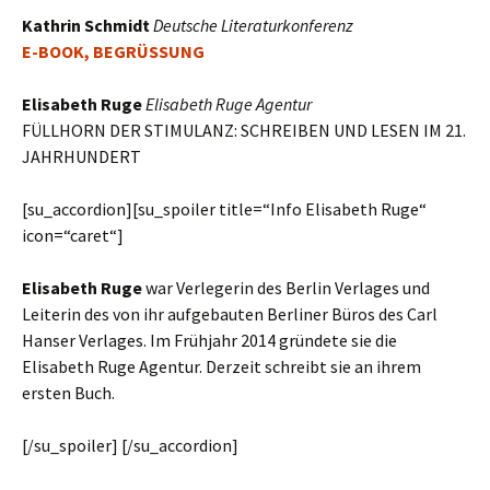
Kathrin Schmidt
Deutsche Literaturkonferenz
E-BOOK, BEGRÜSSUNG
Elisabeth Ruge
Elisabeth Ruge Agentur
F
ÜLLHORN DER
S
TIMULANZ
: S
CHREIBEN UND
L
ESEN IM
21.
J
AHRHUNDERT
[su_accordion][su_spoiler title=“Info Elisabeth Ruge“
icon=“caret“]
Elisabeth Ruge
war Verlegerin des Berlin Verlages und
Leiterin des von ihr aufgebauten Berliner Büros des Carl
Hanser Verlages. Im Frühjahr 2014 gründete sie die
Elisabeth Ruge Agentur. Derzeit schreibt sie an ihrem
ersten Buch.
[/su_spoiler] [/su_accordion]