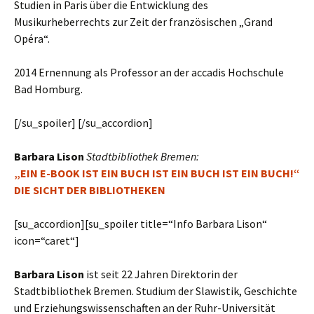
Studien in Paris über die Entwicklung des
Musikurheberrechts zur Zeit der französischen „Grand
Opéra“.
2014 Ernennung als Professor an der accadis Hochschule
Bad Homburg.
[/su_spoiler] [/su_accordion]
Barbara Lison
Stadtbibliothek Bremen:
„E
IN
E-B
OOK IST EIN
B
UCH IST EIN
B
UCH IST EIN
B
UCH
!“
D
IE
S
ICHT DER
B
IBLIOTHEKEN
[su_accordion][su_spoiler title=“Info Barbara Lison“
icon=“caret“]
Barbara Lison
ist seit 22 Jahren Direktorin der
Stadtbibliothek Bremen. Studium der Slawistik, Geschichte
und Erziehungswissenschaften an der Ruhr-Universität