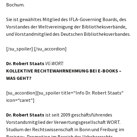
Bochum.
Sie ist gewähltes Mitglied des IFLA-Governing Boards, des
Vorstandes der Weltvereinigung der Bibliotheksverbände,
und Vorstandmitglied des Deutschen Bibliotheksverbandes.
[/su_spoiler] [/su_accordion]
Dr. Robert Staats
VG WORT:
K
OLLEKTIVE
R
ECHTEWAHRNEHMUNG BEI
E-B
OOKS
–
WAS GEHT
?
[su_accordion][su_spoiler title=“Info Dr. Robert Staats“
icon=“caret“]
Dr. Robert Staats
ist seit 2009 geschäftsführendes
Vorstandsmitglied der Verwertungsgesellschaft WORT.
Studium der Rechtswissenschaft in Bonn und Freiburg im
Breisgau, Promotion im Bereich des Urheberrechts.